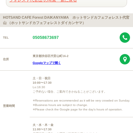
HOTSAND CAFE Forest DAIKANYAMA ホットサンドカフェフォレスト代官
山 （ホットサンドカフェフォレストダイカンヤマ）
05058673697
TEL
東京都渋谷区代官山町16-2
住所
Googleマップで開く
土・日・祝日
10:00〜17:30
Lo:16:30
ご予約ない場合、ご案内できかねることがございます。
✳︎Reservations are recommended as it will be very crowded on Sunday.
✳︎Business hours are subject to change.
営業時間
✳︎Please check the Google page for the day's hours of operation.
火・水・木・金
11:00〜17:30