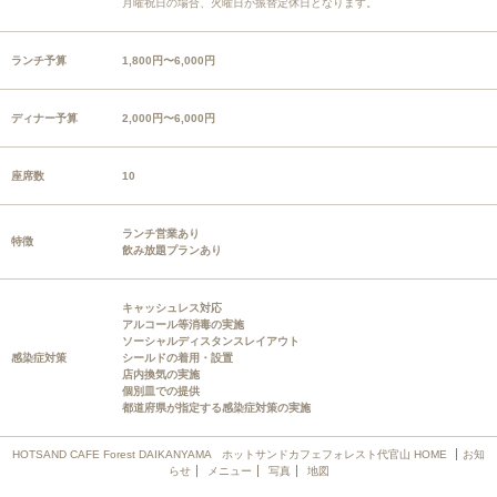
月曜祝日の場合、火曜日が振替定休日となります。
ランチ予算
1,800円〜6,000円
ディナー予算
2,000円〜6,000円
座席数
10
ランチ営業あり
特徴
飲み放題プランあり
キャッシュレス対応
アルコール等消毒の実施
ソーシャルディスタンスレイアウト
感染症対策
シールドの着用・設置
店内換気の実施
個別皿での提供
都道府県が指定する感染症対策の実施
HOTSAND CAFE Forest DAIKANYAMA ホットサンドカフェフォレスト代官山 HOME
お知
らせ
メニュー
写真
地図