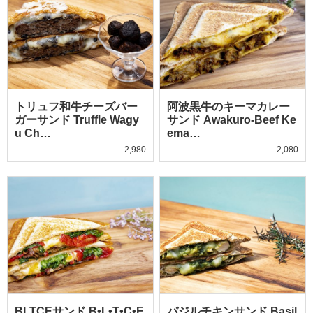
トリュフ和牛チーズバー
阿波黒牛のキーマカレー
ガーサンド Truffle Wagy
サンド Awakuro-Beef Ke
u Ch…
ema…
2,980
2,080
BLTCEサンド B•L•T•C•E
バジルチキンサンド Basil