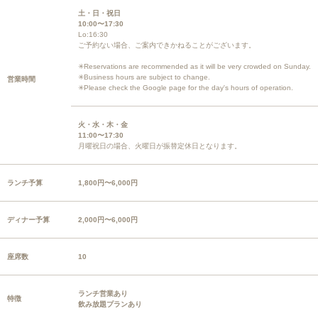
土・日・祝日
10:00〜17:30
Lo:16:30
ご予約ない場合、ご案内できかねることがございます。
✳︎Reservations are recommended as it will be very crowded on Sunday.
✳︎Business hours are subject to change.
営業時間
✳︎Please check the Google page for the day's hours of operation.
火・水・木・金
11:00〜17:30
月曜祝日の場合、火曜日が振替定休日となります。
ランチ予算
1,800円〜6,000円
ディナー予算
2,000円〜6,000円
座席数
10
ランチ営業あり
特徴
飲み放題プランあり